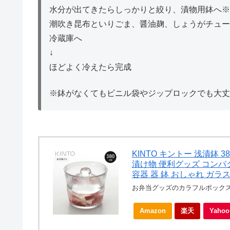
水分が出てきたらしっかりと絞り、漬物用鉢へ※
潮吹き昆布といりごま、醤油麹、しょうがチュー
冷蔵庫へ
↓
ほどよく冷えたら完成
※鉢がなくてもビニル袋やジップロックでも大丈
KINTO キントー 浅漬鉢 3
漬け物 便利グッズ コンパ
容器 器 鉢 おしゃれ ガラス製
お弁当グッズのカラフルボック
Amazon
楽天
Yah