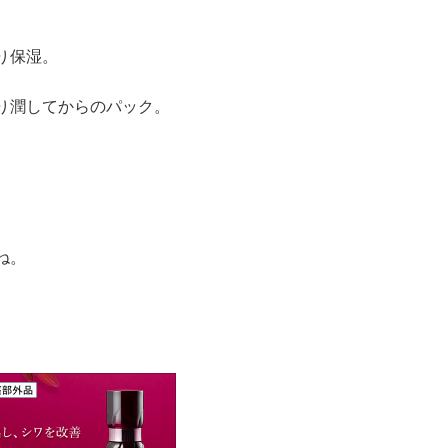
り保湿。
り潤してからのパック。
ね。