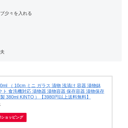
ブ少々を入れる
夫
80ml （ 10cm ミニ ガラス 漬物 浅漬け 容器 漬物鉢
クト 食洗機対応 漬物器 漬物容器 保存容器 漬物保存
 380ml KINTO ）【3980円以上送料無料】
ス
oo!ショッピング