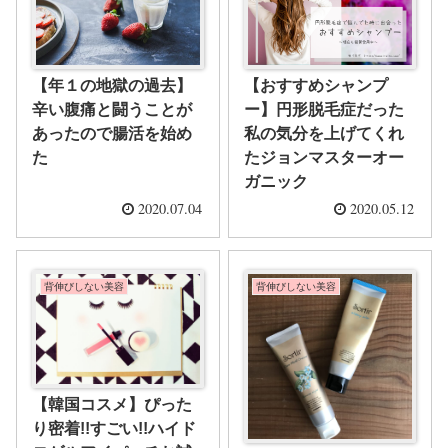
【年１の地獄の過去】
【おすすめシャンプ
辛い腹痛と闘うことが
ー】円形脱毛症だった
あったので腸活を始め
私の気分を上げてくれ
た
たジョンマスターオー
ガニック
2020.07.04
2020.05.12
背伸びしない美容
背伸びしない美容
【韓国コスメ】ぴった
り密着!!すごい!!ハイド